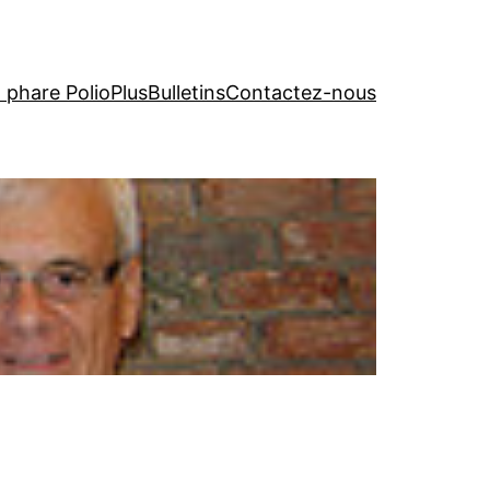
t phare PolioPlus
Bulletins
Contactez-nous