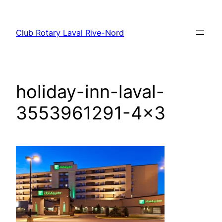
Aller
au
Club Rotary Laval Rive-Nord
contenu
holiday-inn-laval-
3553961291-4×3