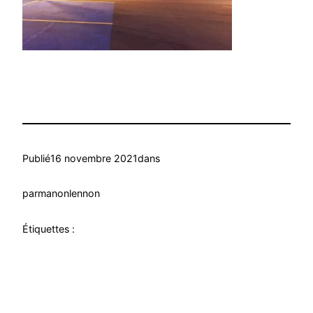
Publié
16 novembre 2021
dans
par
manonlennon
Étiquettes :