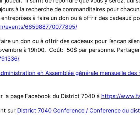
ueur. Il suffit de répondre que vous y serez, utilise
jours à la recherche de commanditaires pour chacune
s entreprises à faire un don ou à offrir des cadeaux po
om/events/665988770077895/
faire un don ou à offrir des cadeaux pour l’encan silen
vembre à 19h00. Coût: 50$ par personne. Partager, i
791336/
’administration en Assemblée générale mensuelle de
r la page
Facebook du District 7040 à
https://www.f
ant sur
District 7040 Conference / Conference du dist