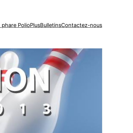
t phare PolioPlus
Bulletins
Contactez-nous