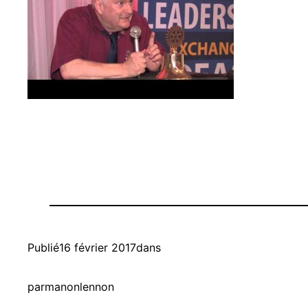
Publié
16 février 2017
dans
par
manonlennon