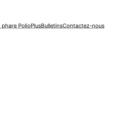
t phare PolioPlus
Bulletins
Contactez-nous