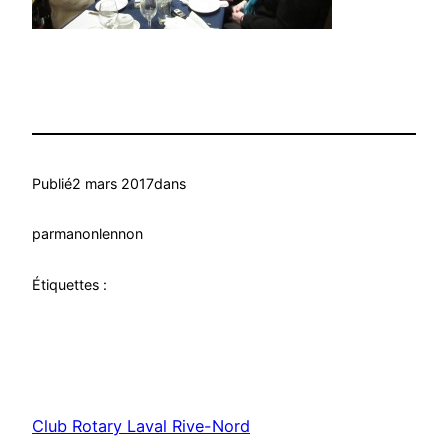
Publié
2 mars 2017
dans
par
manonlennon
Étiquettes :
Club Rotary Laval Rive-Nord