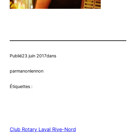
Publié
23 juin 2017
dans
par
manonlennon
Étiquettes :
Club Rotary Laval Rive-Nord