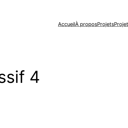
Accueil
À propos
Projets
Proje
sif 4