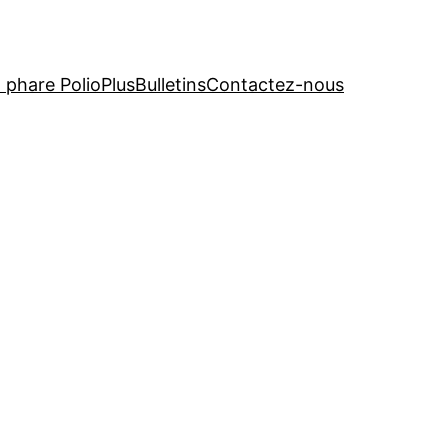
t phare PolioPlus
Bulletins
Contactez-nous