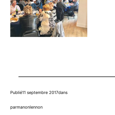
Publié
11 septembre 2017
dans
par
manonlennon