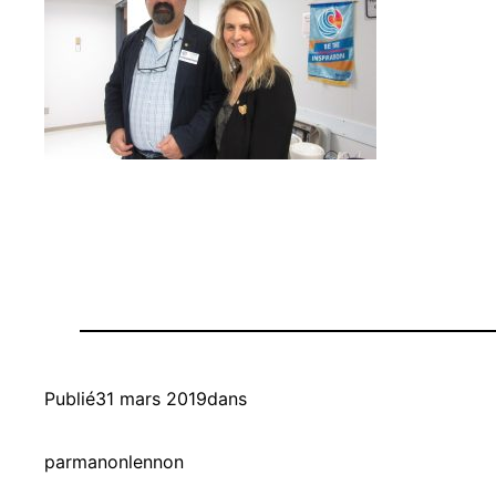
Publié
31 mars 2019
dans
par
manonlennon