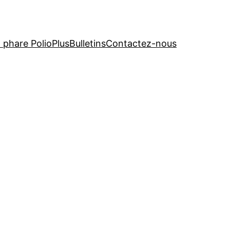
t phare PolioPlus
Bulletins
Contactez-nous