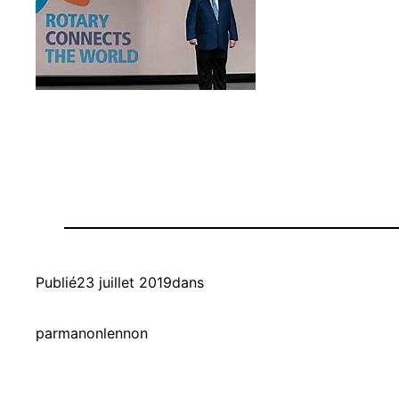
Publié
23 juillet 2019
dans
par
manonlennon