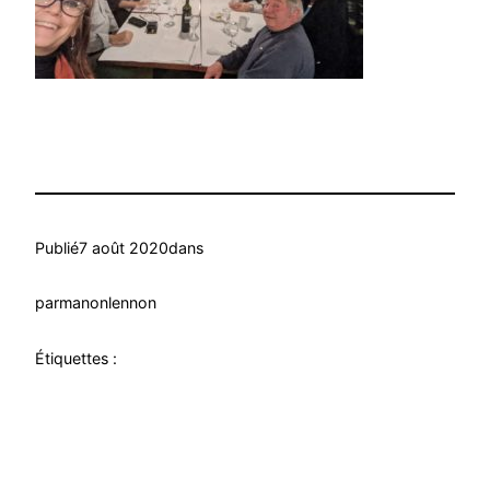
Publié
7 août 2020
dans
par
manonlennon
Étiquettes :