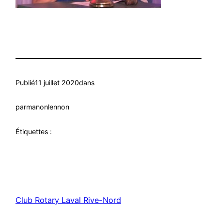
Publié
11 juillet 2020
dans
par
manonlennon
Étiquettes :
Club Rotary Laval Rive-Nord