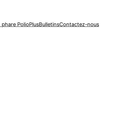
t phare PolioPlus
Bulletins
Contactez-nous