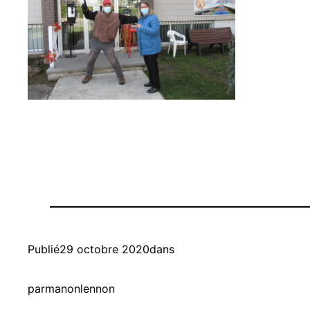
Publié
29 octobre 2020
dans
par
manonlennon