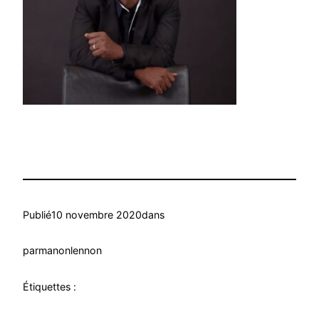
Publié
10 novembre 2020
dans
par
manonlennon
Étiquettes :