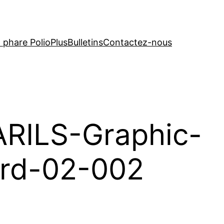
t phare PolioPlus
Bulletins
Contactez-nous
RILS-Graphic-
ord-02-002