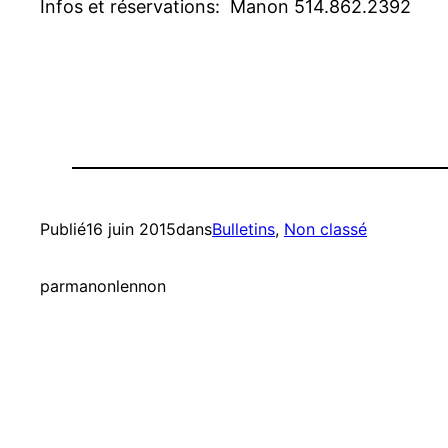
Infos et réservations: Manon 514.862.2392
Publié
16 juin 2015
dans
Bulletins
, 
Non classé
par
manonlennon