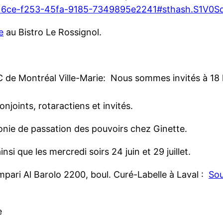
92d16ce-f253-45fa-9185-7349895e2241#sthash.S1V0S
e
au Bistro Le Rossignol.
RC de Montréal Ville-Marie: Nous sommes invités à 18 
njoints, rotaractiens et invités.
nie de passation des pouvoirs chez Ginette.
nsi que les mercredi soirs 24 juin et 29 juillet.
pari Al Barolo 2200, boul. Curé-Labelle
à Laval :
Sou
e