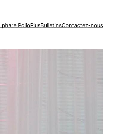
t phare PolioPlus
Bulletins
Contactez-nous