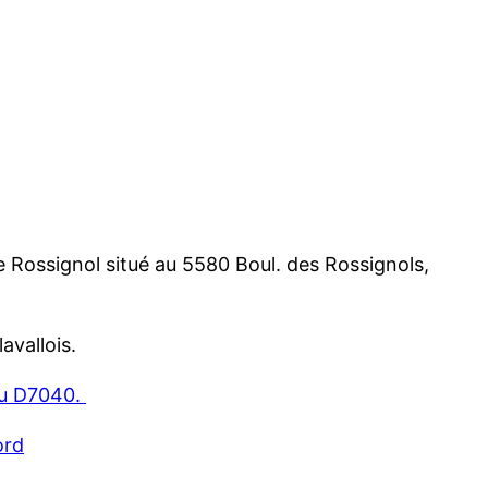
Le Rossignol situé au 5580 Boul. des Rossignols,
avallois.
 du D7040.
ord