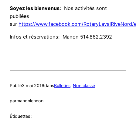
Soyez les bienvenus:
Nos activités sont
publiées
sur
https://www.facebook.com/RotaryLavalRiveNord/
Infos et réservations: Manon 514.862.2392
Publié
3 mai 2016
dans
Bulletins
, 
Non classé
par
manonlennon
Étiquettes :