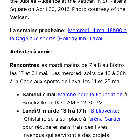
the Jubilee Audience at the Vatican in St. Peter’s
Square on April 30, 2016. Photo courtesy of the
Vatican.
La semaine prochaine:
Mercredi 11 mai 18h00 à
la Cage aux sports (Holiday Inn) Laval
Activités à venir:
Rencontres
les mardi matins de 7 à 8 au Bistro
les 17 et 31 mai. Les mercredi soirs de 18 à 20h
à la Cage aux sports de Laval les 11 et 25 mai
Samedi 7 mai
:
Marche pour la Foundation
à
Brockville de 9:30 AM – 12:30 PM
Lundi 9 mai de 13 h à 17 h
:
Bibliovente
:
Ghislaine sera sur place à l’
aréna Cartier
pour récupérer sans frais des livres
invendus qui serviront à des projets