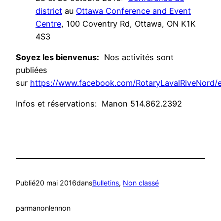
district
au
Ottawa Conference and Event
Centre
, 100 Coventry Rd, Ottawa, ON K1K
4S3
Soyez les bienvenus:
Nos activités sont
publiées
sur
https://www.facebook.com/RotaryLavalRiveNord/
Infos et réservations: Manon 514.862.2392
Publié
20 mai 2016
dans
Bulletins
, 
Non classé
par
manonlennon