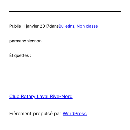
Publié
11 janvier 2017
dans
Bulletins
, 
Non classé
par
manonlennon
Étiquettes :
Club Rotary Laval Rive-Nord
Fièrement propulsé par
WordPress