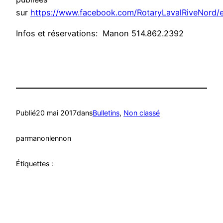
sur
https://www.facebook.com/RotaryLavalRiveNord/
Infos et réservations: Manon 514.862.2392
Publié
20 mai 2017
dans
Bulletins
, 
Non classé
par
manonlennon
Étiquettes :