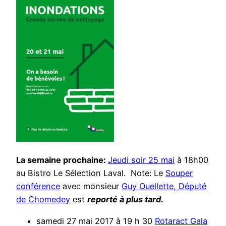
La semaine prochaine:
Jeudi soir 25 mai
à 18h00
au Bistro Le Sélection Laval. Note: Le
Souper
conférence
avec monsieur
Guy Ouellette, Député
de Chomedey
est
reporté à plus tard.
samedi 27 mai 2017 à 19 h 30
Rotaract Gala