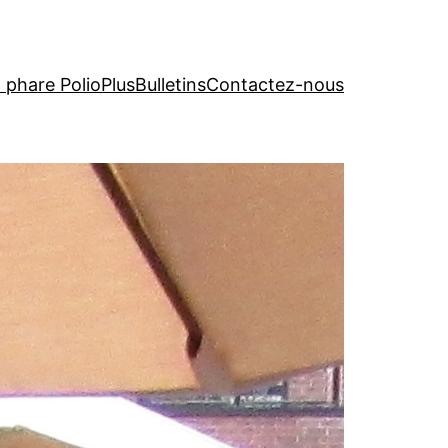
t phare PolioPlus
Bulletins
Contactez-nous