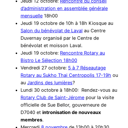
Jeudi 12 octobre:
Rencontre du conseil
d’administration en assemblée générale
mensuelle
18h00
Jeudi 19 octobre de 10h à 18h Kiosque au
Salon du bénévolat de Laval
au Centre
Duvernay organisé par le Centre de
bénévolat et moisson Laval.
Jeudi 19 octobre:
Rencontre Rotary au
Bistro Le Sélection 18h00
Vendredi 27 octobre:
5 à 7 Réseautage
Rotary au Sukho Thai Centropolis 17-19h
ou
au
Jardins des lumières
?
Lundi 30 octobre à 18h00: Rendez-vous au
Rotary Club de Saint-Jérome
pour la visite
officielle de Sue Bellor, gouverneure de
D7040 et
intronisation de nouveaux
membres
.
Mercredi
8 novembre
de 13h00 à 20h30,