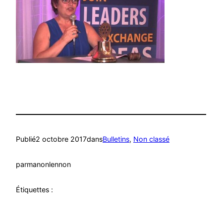
Publié
2 octobre 2017
dans
Bulletins
, 
Non classé
par
manonlennon
Étiquettes :