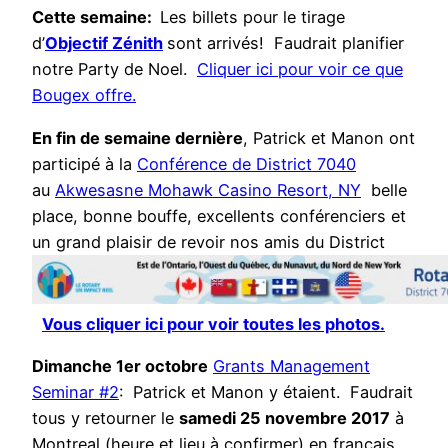
Cette se
maine:
Les billets pour le tirage
d’
Objectif Zénith
sont arrivés! Faudrait planifier
notre Party de Noel.
Cliquer ici pour voir ce que
Bougex offre.
En fin de semaine dernière
, Patrick et Manon ont
participé à la
Conférence de District 7040
au
Akwesasne Mohawk Casino Resort, NY
belle
place, bonne bouffe, excellents conférenciers et
un grand plaisir de revoir nos amis du District
Vous cliquer ici pour voir toutes les photos.
Dimanche 1er octobre
Grants Management
Seminar #2
: Patrick et Manon y étaient. Faudrait
tous y retourner le
samedi 25 novembre 2017
à
Montreal (heure et lieu à confirmer) en français