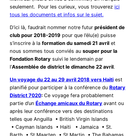
seulement. Pour les curieux, vous trouverez
ici
tous les documents et infos sur le sujet.
D’ici là, faudrait nommer notre futur
président de
club pour 2018-2019
pour que l’élu(e) puisse
s’inscrire à la
formation du samedi 21 avril
et
nous sommes tous conviés au
souper pour la
Fondation Rotary
suivi le lendemain par
l’
Assemblée de district le dimanche 22 avril
.
Un voyage du 22 au 29 avril 2018 vers Haiti
est
planifié pour participer à la conférence du
Rotary
District 7020
:
Ce voyage fera probablement
partie d’un
Échange amicaux du Rotary
avant ou
après leur conférence vers des destinations
telles que Anguilla • British Virgin Islands
• Cayman Islands • Haiti • Jamaica • St.
Barth • St Maarten • St Martin • The Bahamas