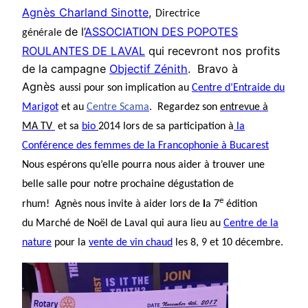
Agnès Charland Sinotte
,
Directrice
de l’
ASSOCIATION DES POPOTES
générale
ROULANTES DE LAVAL
qui recevront nos profits
de la campagne
Objectif Zénith
. Bravo à
Agnès
aussi pour son implication au
Centre d’Entraide du
Marigot
et au
Centre Scama
. Regardez son
entrevue
à
MA TV
et sa
bio
2014 lors de sa participation à
la
Conférence des femmes de la Francophonie à Bucarest
Nous espérons qu’elle pourra nous aider à trouver une
belle salle pour notre prochaine dégustation de
e
rhum! Agnès nous invite à aider lors de
l
a 7
édition
du Marché de Noël de Laval qui aura lieu au
Centre de la
nature
pour la
vente de vin chaud
les 8, 9 et 10 décembre.