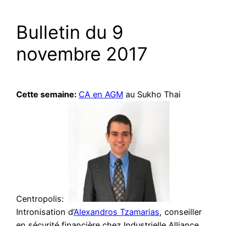
Bulletin du 9
novembre 2017
Cette se
maine:
CA en AGM
au Sukho Thai
Centropolis:
Intronisation d’
Alexandros Tzamarias
, conseiller
en sécurité financière chez Industrielle Alliance,