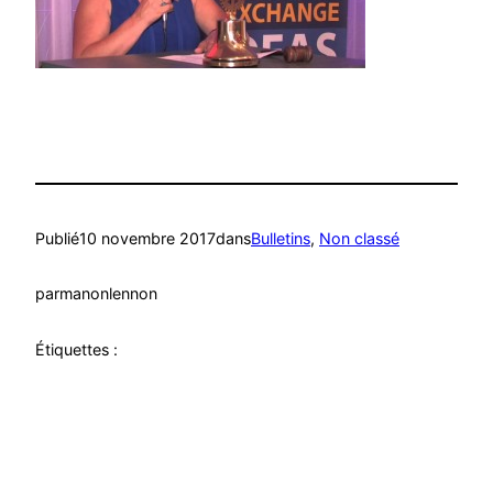
Publié
10 novembre 2017
dans
Bulletins
, 
Non classé
par
manonlennon
Étiquettes :