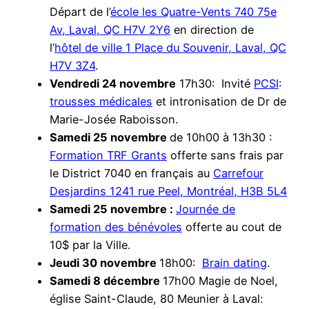
Départ de l’
école les Quatre-Vents 740 75e
Av, Laval, QC H7V 2Y6
en direction de
l’
hôtel de ville 1 Place du Souvenir, Laval, QC
H7V 3Z4
.
Vendredi 24 novembre
17h30: Invité
PCSI
:
trousses médicales
et intronisation de Dr de
Marie-Josée Raboisson.
Samedi 25 novembre
de 10h00 à 13h30 :
Formation TRF Grants
offerte sans frais par
le District 7040 en français au
Carrefour
Desjardins 1241 rue Peel, Montréal, H3B 5L4
Samedi 25 novembre :
Journée de
formation des bénévoles
offerte au cout de
10$ par la Ville.
Jeudi 30 novembre
18h00:
Brain dating
.
Samedi 8 décembre
17h00 Magie de Noel,
église Saint-Claude, 80 Meunier à Laval: