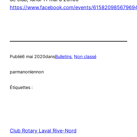
https://www.facebook.com/events/61582098567969
Publié
6 mai 2020
dans
Bulletins
, 
Non classé
par
manonlennon
Étiquettes :
Club Rotary Laval Rive-Nord